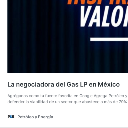
La negociadora del Gas LP en México
Agréganos como tu fuente favorita en Google Agrega Petróleo y
defender la viabilidad de un sector que abastece a más de 79% 
Petróleo y Energía