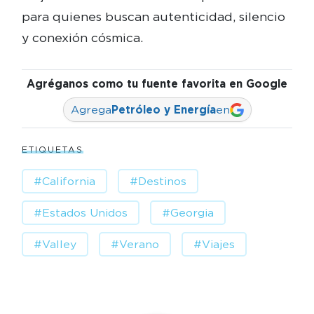
para quienes buscan autenticidad, silencio
y conexión cósmica.
Agréganos como tu fuente favorita en Google
Agrega
Petróleo y Energía
en
ETIQUETAS
#California
#Destinos
#Estados Unidos
#Georgia
#Valley
#Verano
#Viajes