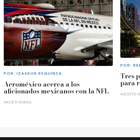
POR:
RE
POR:
IZASKUN ESQUINCA
Tres 
para 
Aeroméxico acerca a los
aficionados mexicanos con la NFL
AGOSTO 05
HACE 5 HORAS