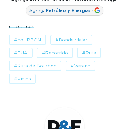
Agrega
Petróleo y Energía
en
ETIQUETAS
#boURBON
#Donde viajar
#EUA
#Recorrido
#Ruta
#Ruta de Bourbon
#Verano
#Viajes