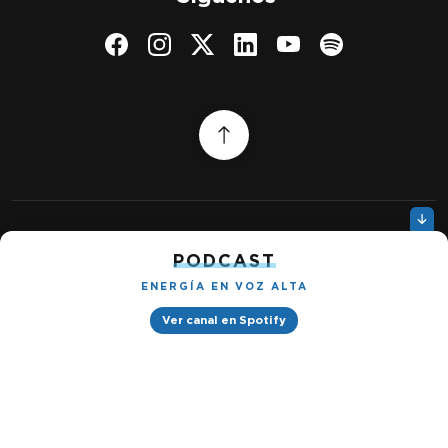
Quiénes somos
Gestionar cookies
PODCAST
Política de privacidad
ENERGÍA EN VOZ ALTA
Ver canal en Spotify
Petróleo & Energía © 2026
Design by
Ignacio Ramírez s/n, Tabacalera, Cuauhtémoc, 06030 Ciudad
de México, CDMX. Downtown® Reforma (Be Grand oficinas)