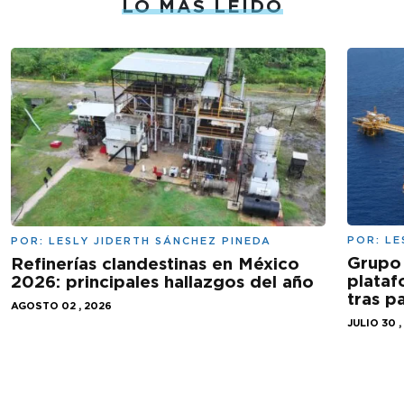
LO MÁS LEÍDO
POR:
LE
POR:
LESLY JIDERTH SÁNCHEZ PINEDA
Grupo 
Refinerías clandestinas en México
plataf
2026: principales hallazgos del año
tras 
AGOSTO 02 , 2026
JULIO 30 ,