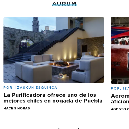
AURUM
POR:
IZASKUN ESQUINCA
POR:
IZ
La Purificadora ofrece uno de los
Aeromé
mejores chiles en nogada de Puebla
aficio
HACE 9 HORAS
AGOSTO 0