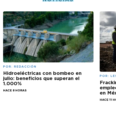
POR:
REDACCIÓN
Hidroeléctricas con bombeo en
POR:
LE
julio: beneficios que superan el
Fracki
1.000%
empleo
HACE 8 HORAS
en Mé
HACE 11 