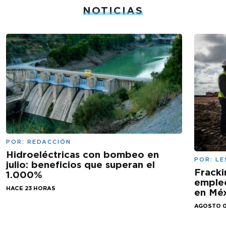
NOTICIAS
POR:
REDACCIÓN
Hidroeléctricas con bombeo en
POR:
LE
julio: beneficios que superan el
Fracki
1.000%
empleo
HACE 23 HORAS
en Mé
AGOSTO 0