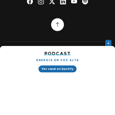
PODCAST
Quiénes somos
Gestionar cookies
ENERGÍA EN VOZ ALTA
Política de privacidad
Ver canal en Spotify
Petróleo & Energía © 2026
Design by
Ignacio Ramírez s/n, Tabacalera, Cuauhtémoc, 06030 Ciudad
de México, CDMX. Downtown® Reforma (Be Grand oficinas)