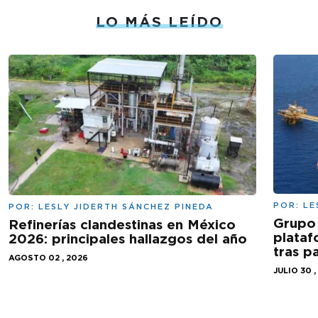
LO MÁS LEÍDO
POR:
LE
POR:
LESLY JIDERTH SÁNCHEZ PINEDA
Grupo 
Refinerías clandestinas en México
plataf
2026: principales hallazgos del año
tras 
AGOSTO 02 , 2026
JULIO 30 ,