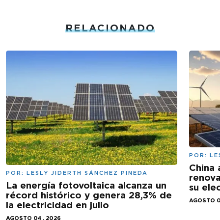
RELACIONADO
POR:
LE
China 
POR:
LESLY JIDERTH SÁNCHEZ PINEDA
renova
La energía fotovoltaica alcanza un
su ele
récord histórico y genera 28,3% de
AGOSTO 0
la electricidad en julio
AGOSTO 04 , 2026