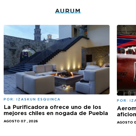
AURUM
POR:
IZASKUN ESQUINCA
POR:
IZ
La Purificadora ofrece uno de los
Aeromé
mejores chiles en nogada de Puebla
aficio
AGOSTO 07 , 2026
AGOSTO 0