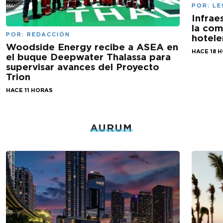
POR:
LE
Infrae
la com
POR:
REDACCIÓN
hotele
Woodside Energy recibe a ASEA en
HACE 18 
el buque Deepwater Thalassa para
supervisar avances del Proyecto
Trion
HACE 11 HORAS
AURUM