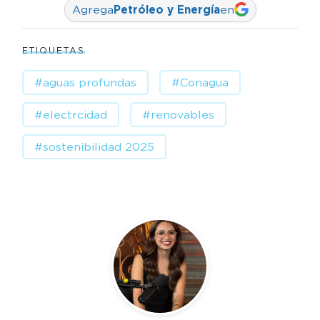
Agrega
Petróleo y Energía
en
ETIQUETAS
#aguas profundas
#Conagua
#electrcidad
#renovables
#sostenibilidad 2025