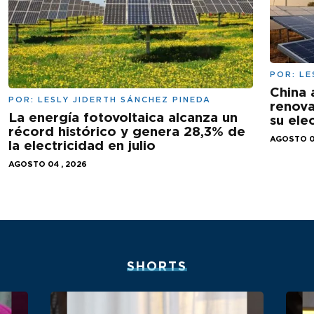
POR:
LE
China 
POR:
LESLY JIDERTH SÁNCHEZ PINEDA
renova
La energía fotovoltaica alcanza un
su ele
récord histórico y genera 28,3% de
AGOSTO 0
la electricidad en julio
AGOSTO 04 , 2026
SHORTS