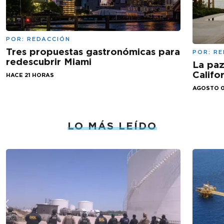
POR:
REDACCIÓN
Tres propuestas gastronómicas para
POR:
RE
redescubrir Miami
La paz
Califo
HACE 21 HORAS
AGOSTO 0
LO MÁS LEÍDO