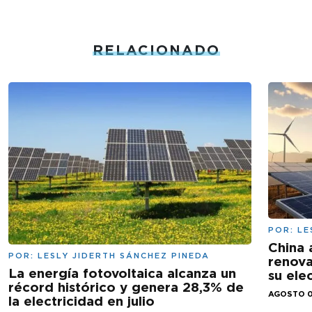
RELACIONADO
POR:
LE
China 
POR:
LESLY JIDERTH SÁNCHEZ PINEDA
renova
La energía fotovoltaica alcanza un
su ele
récord histórico y genera 28,3% de
AGOSTO 0
la electricidad en julio