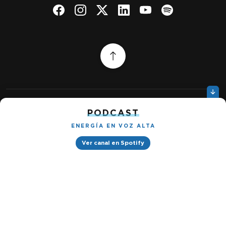
PODCAST
Quiénes somos
Gestionar cookies
Política de privacidad
ENERGÍA EN VOZ ALTA
Ver canal en Spotify
Petróleo & Energía © 2026
Design by
Ignacio Ramírez s/n, Tabacalera, Cuauhtémoc, 06030 Ciudad
de México, CDMX. Downtown® Reforma (Be Grand oficinas)