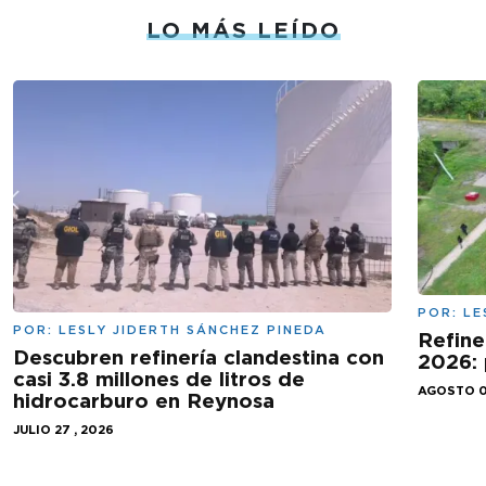
LO MÁS LEÍDO
POR:
LE
POR:
LESLY JIDERTH SÁNCHEZ PINEDA
Refine
Descubren refinería clandestina con
2026: 
casi 3.8 millones de litros de
AGOSTO 0
hidrocarburo en Reynosa
JULIO 27 , 2026