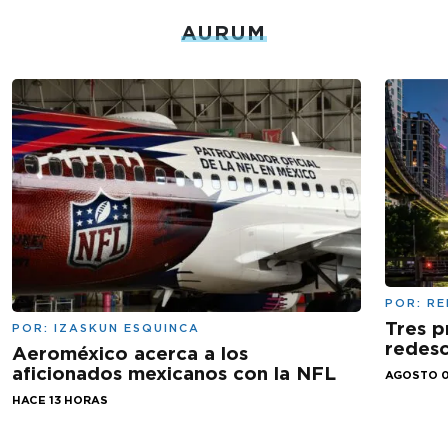
AURUM
POR:
RE
Tres p
POR:
IZASKUN ESQUINCA
redesc
Aeroméxico acerca a los
aficionados mexicanos con la NFL
AGOSTO 0
HACE 13 HORAS