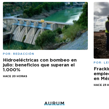
POR:
REDACCIÓN
Hidroeléctricas con bombeo en
POR:
LE
julio: beneficios que superan el
Fracki
1.000%
empleo
HACE 20 HORAS
en Mé
HACE 23 
AURUM