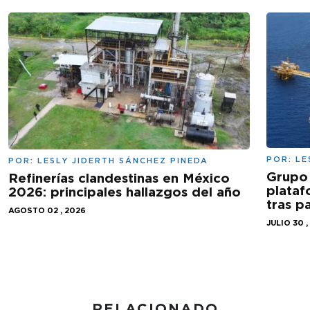
POR:
LE
POR:
LESLY JIDERTH SÁNCHEZ PINEDA
Grupo 
Refinerías clandestinas en México
plataf
2026: principales hallazgos del año
tras 
AGOSTO 02 , 2026
JULIO 30 ,
RELACIONADO