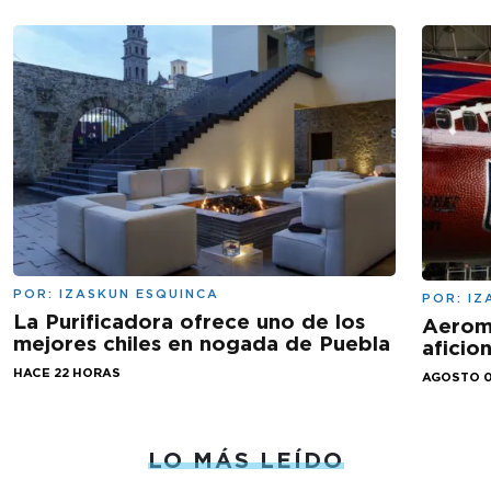
POR:
IZASKUN ESQUINCA
POR:
IZ
La Purificadora ofrece uno de los
Aeromé
mejores chiles en nogada de Puebla
aficio
HACE 22 HORAS
AGOSTO 0
LO MÁS LEÍDO