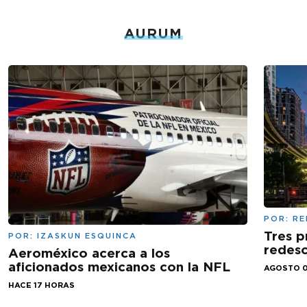
AURUM
POR:
RE
Tres p
POR:
IZASKUN ESQUINCA
redesc
Aeroméxico acerca a los
aficionados mexicanos con la NFL
AGOSTO 0
HACE 17 HORAS