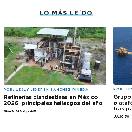
LO MÁS LEÍDO
POR:
LE
POR:
LESLY JIDERTH SÁNCHEZ PINEDA
Grupo 
Refinerías clandestinas en México
plataf
2026: principales hallazgos del año
tras 
AGOSTO 02 , 2026
JULIO 30 ,