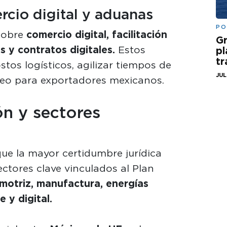
cio digital y aduanas
PO
sobre
comercio digital, facilitación
Gr
s y contratos digitales.
Estos
pl
t
os logísticos, agilizar tiempos de
JUL
eleo para exportadores mexicanos.
ón y sectores
ue la mayor certidumbre jurídica
ectores clave vinculados al Plan
motriz, manufactura, energías
 y digital.