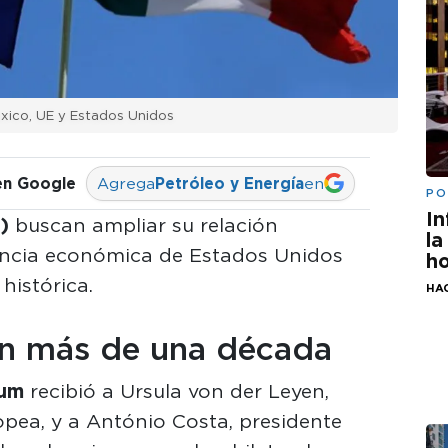
éxico, UE y Estados Unidos
en Google
Agrega
Petróleo y Energía
en
PO
In
)
buscan ampliar su relación
la
encia económica de Estados Unidos
ho
histórica.
HA
en más de una década
aum
recibió a Ursula von der Leyen,
pea, y a António Costa, presidente