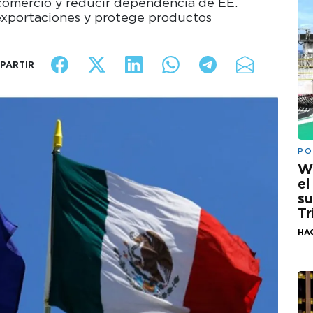
 comercio y reducir dependencia de EE.
exportaciones y protege productos
PARTIR
PO
W
el
su
Tr
HA