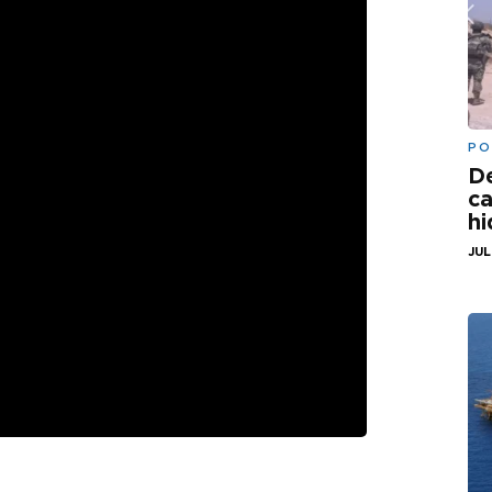
PO
De
ca
hi
JUL