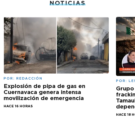
NOTICIAS
POR:
REDACCIÓN
POR:
LE
Explosión de pipa de gas en
Grupo
Cuernavaca genera intensa
fracki
movilización de emergencia
Tamaul
depen
HACE 16 HORAS
HACE 18 