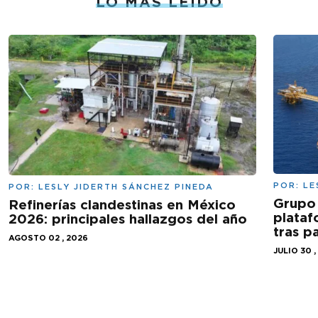
LO MÁS LEÍDO
POR:
LE
POR:
LESLY JIDERTH SÁNCHEZ PINEDA
Grupo 
Refinerías clandestinas en México
plataf
2026: principales hallazgos del año
tras 
AGOSTO 02 , 2026
JULIO 30 ,