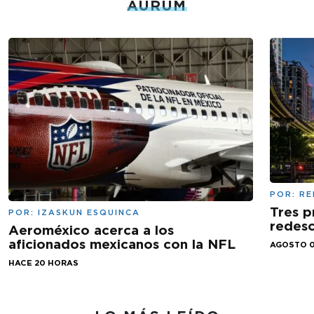
AURUM
POR:
RE
Tres p
POR:
IZASKUN ESQUINCA
redesc
Aeroméxico acerca a los
aficionados mexicanos con la NFL
AGOSTO 0
HACE 20 HORAS