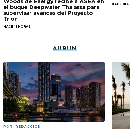
Woodside Energy recibe a ASEA en
HACE 18 
el buque Deepwater Thalassa para
supervisar avances del Proyecto
Trion
HACE 11 HORAS
AURUM
POR:
REDACCIÓN