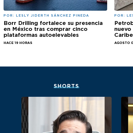
POR:
LESLY JIDERTH SÁNCHEZ PINEDA
POR:
LE
Borr Drilling fortalece su presencia
Petrob
en México tras comprar cinco
nuevo 
plataformas autoelevables
Carib
HACE 19 HORAS
AGOSTO 0
SHORTS