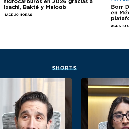
hidrocarburos en 2026 gracias a
Borr D
Ixachi, Bakté y Maloob
en Méx
HACE 20 HORAS
plataf
AGOSTO 0
SHORTS