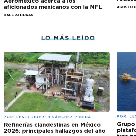
Aeroméxico acerca a los
aficionados mexicanos con la NFL
AGOSTO 0
HACE 23 HORAS
LO MÁS LEÍDO
POR:
LE
POR:
LESLY JIDERTH SÁNCHEZ PINEDA
Grupo 
Refinerías clandestinas en México
plataf
2026: principales hallazgos del año