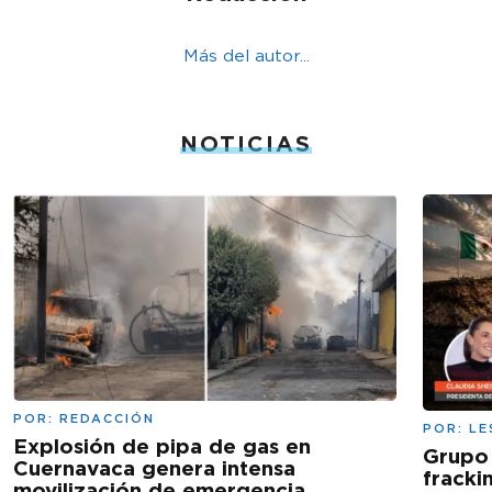
Más del autor...
NOTICIAS
POR:
REDACCIÓN
POR:
LE
Explosión de pipa de gas en
Grupo
Cuernavaca genera intensa
fracki
movilización de emergencia