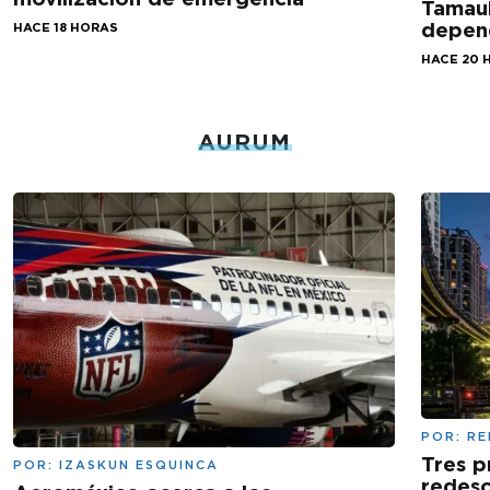
Tamaul
depen
HACE 18 HORAS
HACE 20 
AURUM
POR:
RE
Tres p
POR:
IZASKUN ESQUINCA
redesc