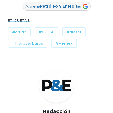
Agrega
Petróleo y Energía
en
ETIQUETAS
#crudo
#CUBA
#diesel
#hidrocarburos
#Pemex
Redacción