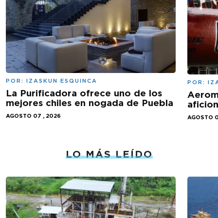
POR:
IZASKUN ESQUINCA
POR:
IZ
La Purificadora ofrece uno de los
Aeromé
mejores chiles en nogada de Puebla
aficio
AGOSTO 07 , 2026
AGOSTO 0
LO MÁS LEÍDO