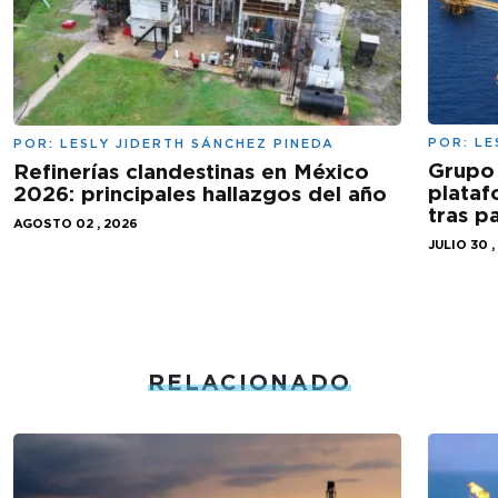
POR:
LE
POR:
LESLY JIDERTH SÁNCHEZ PINEDA
Grupo 
Refinerías clandestinas en México
plataf
2026: principales hallazgos del año
tras 
AGOSTO 02 , 2026
JULIO 30 ,
RELACIONADO