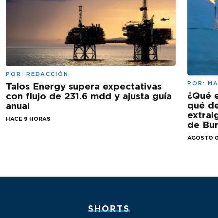
POR:
REDACCIÓN
POR:
MA
Talos Energy supera expectativas
¿Qué e
con flujo de 231.6 mdd y ajusta guía
qué de
anual
extrai
HACE 9 HORAS
de Bu
AGOSTO 0
SHORTS