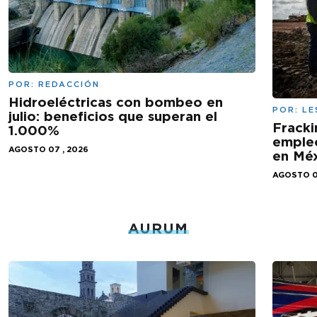
POR:
REDACCIÓN
Hidroeléctricas con bombeo en
POR:
LE
julio: beneficios que superan el
Fracki
1.000%
empleo
AGOSTO 07 , 2026
en Mé
AGOSTO 0
AURUM