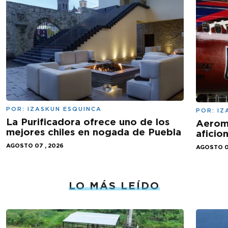
POR:
IZASKUN ESQUINCA
POR:
IZ
La Purificadora ofrece uno de los
Aeromé
mejores chiles en nogada de Puebla
aficio
AGOSTO 07 , 2026
AGOSTO 0
LO MÁS LEÍDO