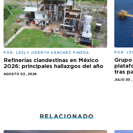
POR:
LE
POR:
LESLY JIDERTH SÁNCHEZ PINEDA
Grupo 
Refinerías clandestinas en México
plataf
2026: principales hallazgos del año
tras 
AGOSTO 02 , 2026
JULIO 30 ,
RELACIONADO