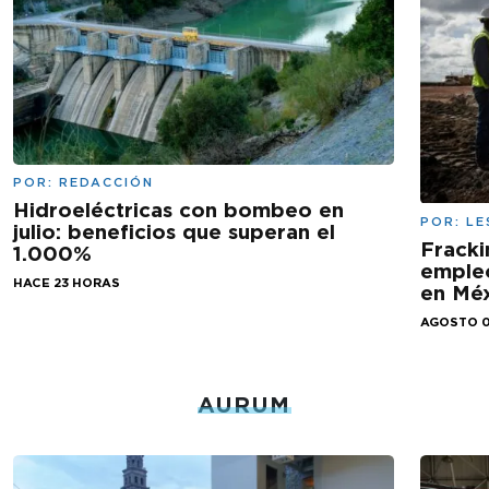
POR:
REDACCIÓN
Hidroeléctricas con bombeo en
POR:
LE
julio: beneficios que superan el
Fracki
1.000%
empleo
HACE 23 HORAS
en Mé
AGOSTO 0
AURUM