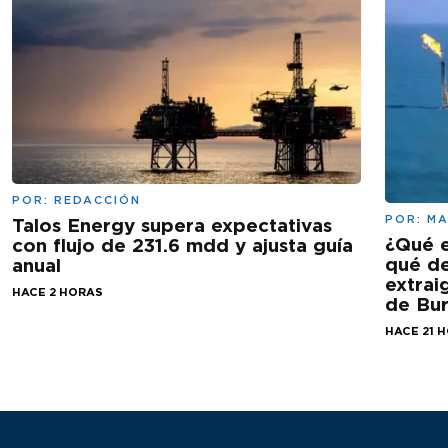
POR:
REDACCIÓN
POR:
MA
Talos Energy supera expectativas
¿Qué e
con flujo de 231.6 mdd y ajusta guía
qué de
anual
extrai
HACE 2 HORAS
de Bu
HACE 21 