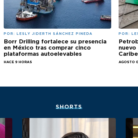
POR:
LESLY JIDERTH SÁNCHEZ PINEDA
POR:
LE
Borr Drilling fortalece su presencia
Petrob
en México tras comprar cinco
nuevo 
plataformas autoelevables
Carib
HACE 9 HORAS
AGOSTO 0
SHORTS