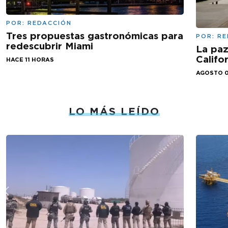
POR:
REDACCIÓN
Tres propuestas gastronómicas para
POR:
RE
redescubrir Miami
La paz
Califo
HACE 11 HORAS
AGOSTO 0
LO MÁS LEÍDO