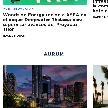
Infrae
la com
POR:
REDACCIÓN
hotele
Woodside Energy recibe a ASEA en
HACE 8 H
el buque Deepwater Thalassa para
supervisar avances del Proyecto
Trion
HACE 2 HORAS
AURUM