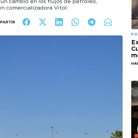
n cambio en los flujos de petróleo,
n comercializadora Vitol.
PARTIR
PO
Ex
Cu
mo
HA