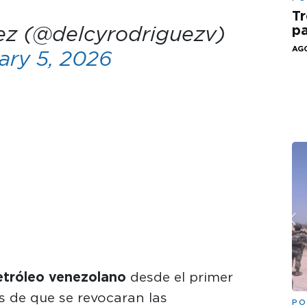
Tr
ez (@delcyrodriguezv)
pa
AGO
ary 5, 2026
etróleo venezolano
desde el primer
s de que se revocaran las
PO