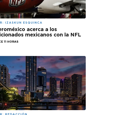
R:
IZASKUN ESQUINCA
roméxico acerca a los
icionados mexicanos con la NFL
E 11 HORAS
R:
REDACCIÓN