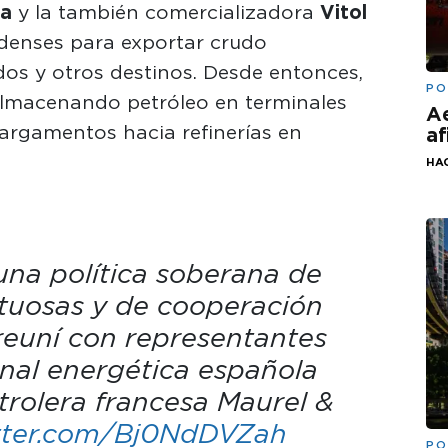
ra
y la también comercializadora
Vitol
idenses para exportar crudo
os y otros destinos. Desde entonces,
PO
lmacenando petróleo en terminales
Ae
argamentos hacia refinerías en
af
HAC
na política soberana de
etuosas y de cooperación
reuní con representantes
onal energética española
trolera francesa Maurel &
itter.com/Bj0NdDVZah
PO