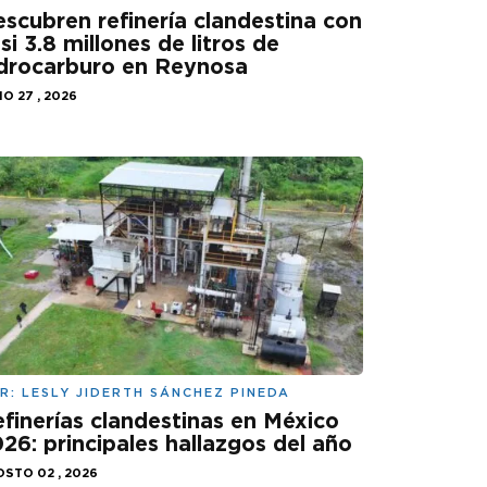
scubren refinería clandestina con
si 3.8 millones de litros de
drocarburo en Reynosa
IO 27 , 2026
R:
LESLY JIDERTH SÁNCHEZ PINEDA
finerías clandestinas en México
26: principales hallazgos del año
STO 02 , 2026