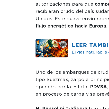
autorizaciones para que
compa
recibieran crudo del país sud
Unidos. Este nuevo envío repr
flujo energético hacia Europa
.
LEER TAMB
El gas natural: la
Uno de los embarques de cru
tipo Suezmax, zarpó a principi
operado por la estatal
PDVSA
en proceso de carga y se prev
Ni Repsol ni Trafigura
han ofre