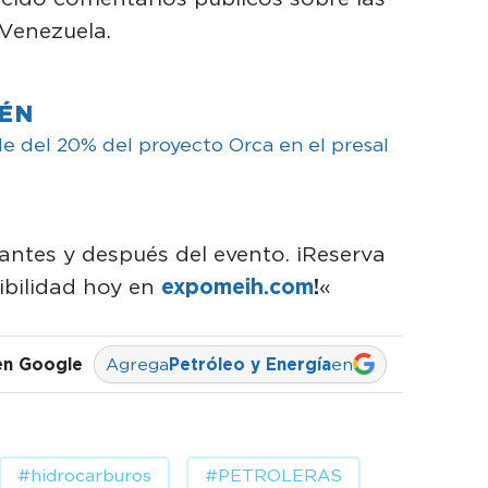
Venezuela.
IÉN
e del 20% del proyecto Orca en el presal
antes y después del evento. ¡Reserva
sibilidad hoy en
expomeih.com
!
«
en Google
Agrega
Petróleo y Energía
en
#hidrocarburos
#PETROLERAS