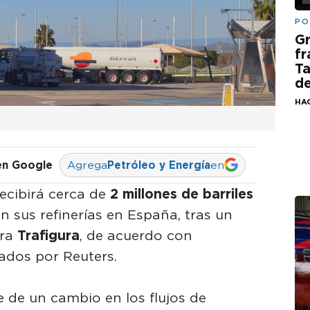
PO
G
fr
Ta
de
HA
en Google
Agrega
Petróleo y Energía
en
ecibirá cerca de
2 millones de barriles
n sus refinerías en España, tras un
ora
Trafigura
, de acuerdo con
ados por Reuters.
de un cambio en los flujos de