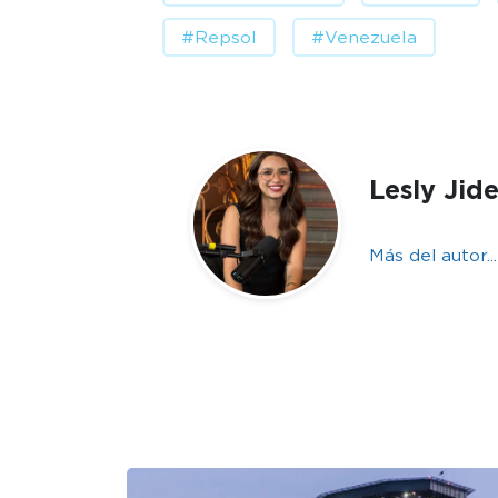
#Repsol
#Venezuela
Lesly Jid
Más del autor...