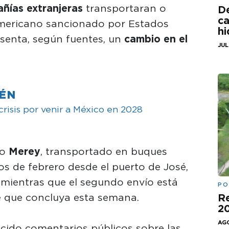
ñías extranjeras
transportaran o
De
ca
americano sancionado por Estados
hi
esenta, según fuentes, un
cambio en el
JUL
IÉN
 crisis por venir a México en 2028
do
Merey
, transportado en buques
os de febrero desde el puerto de José,
, mientras que el segundo envío está
PO
é que concluya esta semana.
Re
20
AGO
cido comentarios públicos sobre las