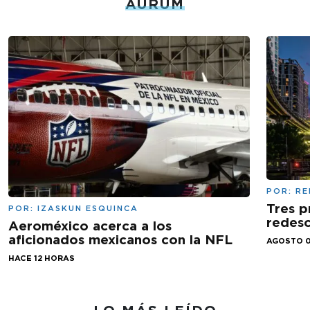
AURUM
POR:
RE
Tres p
POR:
IZASKUN ESQUINCA
redesc
Aeroméxico acerca a los
aficionados mexicanos con la NFL
AGOSTO 0
HACE 12 HORAS