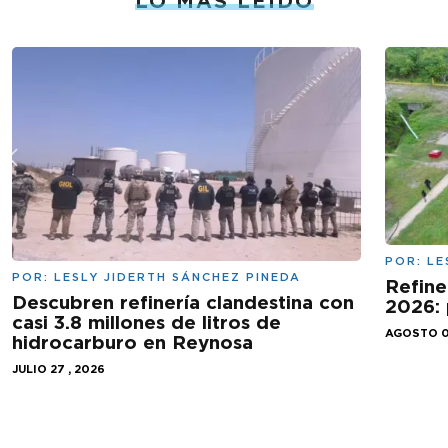
LO MÁS LEÍDO
POR:
LE
POR:
LESLY JIDERTH SÁNCHEZ PINEDA
Refine
Descubren refinería clandestina con
2026: 
casi 3.8 millones de litros de
AGOSTO 0
hidrocarburo en Reynosa
JULIO 27 , 2026