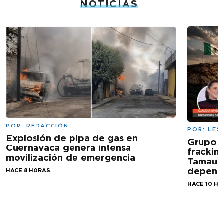
NOTICIAS
POR:
REDACCIÓN
POR:
LE
Explosión de pipa de gas en
Grupo
Cuernavaca genera intensa
fracki
movilización de emergencia
Tamaul
depen
HACE 8 HORAS
HACE 10 