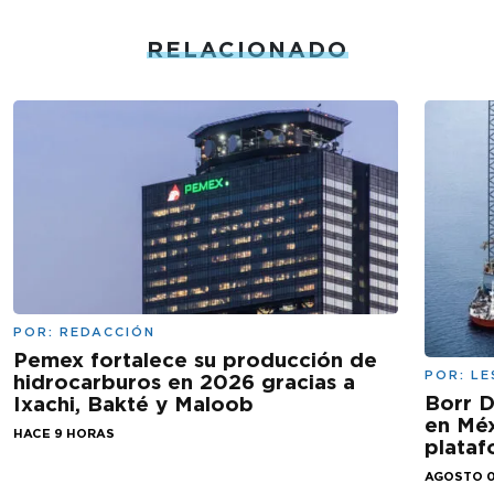
RELACIONADO
POR:
REDACCIÓN
Pemex fortalece su producción de
POR:
LE
hidrocarburos en 2026 gracias a
Borr D
Ixachi, Bakté y Maloob
en Méx
HACE 9 HORAS
plataf
AGOSTO 0