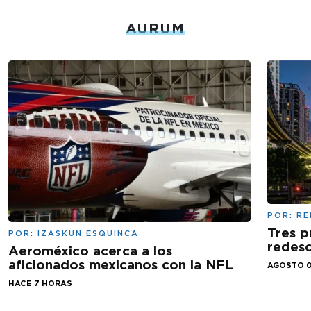
AURUM
POR:
RE
Tres p
POR:
IZASKUN ESQUINCA
redesc
Aeroméxico acerca a los
aficionados mexicanos con la NFL
AGOSTO 0
HACE 7 HORAS