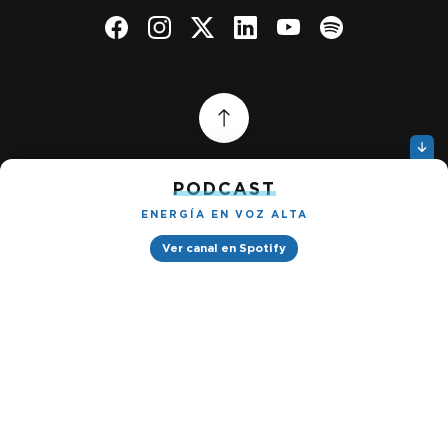
PODCAST
ENERGÍA EN VOZ ALTA
Quiénes somos
Gestionar cookies
Ver canal en Spotify
Política de privacidad
Petróleo & Energía © 2026
Design by
Ignacio Ramírez s/n, Tabacalera, Cuauhtémoc, 06030 Ciudad
de México, CDMX. Downtown® Reforma (Be Grand oficinas)