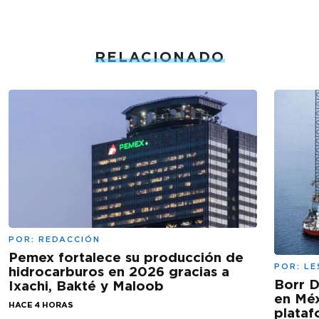
RELACIONADO
POR:
REDACCIÓN
Pemex fortalece su producción de
POR:
LE
hidrocarburos en 2026 gracias a
Borr D
Ixachi, Bakté y Maloob
en Méx
HACE 4 HORAS
plataf