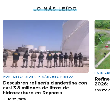
LO MÁS LEÍDO
POR:
LE
POR:
LESLY JIDERTH SÁNCHEZ PINEDA
Refine
Descubren refinería clandestina con
2026: 
casi 3.8 millones de litros de
AGOSTO 0
hidrocarburo en Reynosa
JULIO 27 , 2026