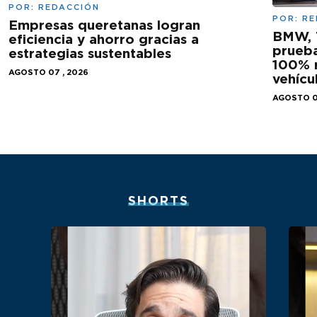
POR:
REDACCIÓN
POR:
RE
Empresas queretanas logran
BMW, 
eficiencia y ahorro gracias a
prueba
estrategias sustentables
100% r
AGOSTO 07 , 2026
vehícu
AGOSTO 0
SHORTS