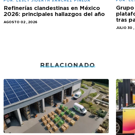
POR:
LESLY JIDERTH SÁNCHEZ PINEDA
Grupo 
Refinerías clandestinas en México
plataf
2026: principales hallazgos del año
tras 
AGOSTO 02 , 2026
JULIO 30 ,
RELACIONADO