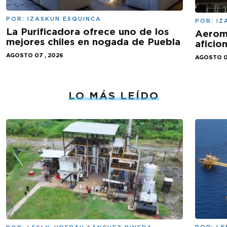
POR:
IZASKUN ESQUINCA
POR:
IZ
La Purificadora ofrece uno de los
Aeromé
mejores chiles en nogada de Puebla
aficio
AGOSTO 07 , 2026
AGOSTO 0
LO MÁS LEÍDO
POR:
LE