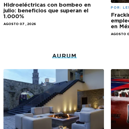
Hidroeléctricas con bombeo en
POR:
LE
julio: beneficios que superan el
Fracki
1.000%
empleo
AGOSTO 07 , 2026
en Mé
AGOSTO 0
AURUM