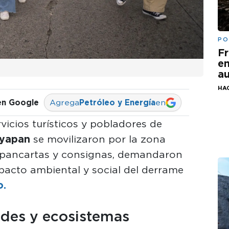
PO
Fr
em
au
HA
en Google
Agrega
Petróleo y Energía
en
vicios turísticos y pobladores de
ayapan
se movilizaron por la zona
 pancartas y consignas, demandaron
mpacto ambiental y social del derrame
o.
des y ecosistemas