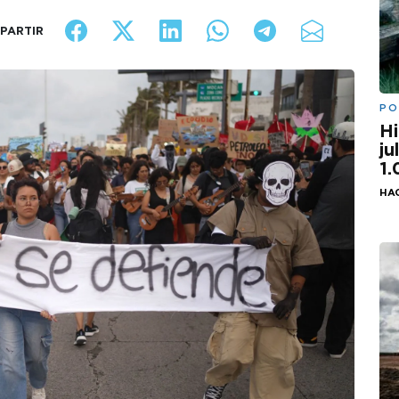
PARTIR
PO
Hi
ju
1
HA