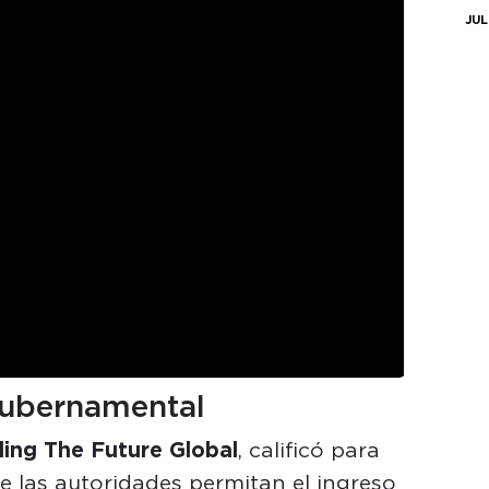
JUL
 gubernamental
ing The Future Global
, calificó para
 las autoridades permitan el ingreso