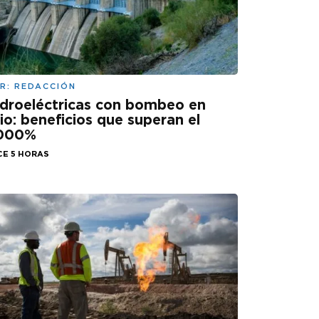
R:
REDACCIÓN
droeléctricas con bombeo en
lio: beneficios que superan el
.000%
CE 5 HORAS