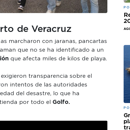
PO
Re
20
erto de Veracruz
AGO
onas marcharon con jaranas, pancartas
aman que no se ha identificado a un
ión
que afecta miles de kilos de playa.
xigieron transparencia sobre el
on intentos de las autoridades
vedad del desastre, lo que ha
tienda por todo el
Golfo.
PO
Gr
pl
t