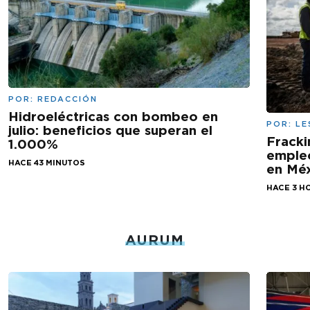
POR:
REDACCIÓN
Hidroeléctricas con bombeo en
POR:
LE
julio: beneficios que superan el
Fracki
1.000%
empleo
HACE 43 MINUTOS
en Mé
HACE 3 H
AURUM