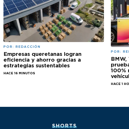
POR:
REDACCIÓN
POR:
RE
Empresas queretanas logran
BMW, 
eficiencia y ahorro gracias a
prueba
estrategias sustentables
100% r
HACE 16 MINUTOS
vehícu
HACE 1 H
SHORTS