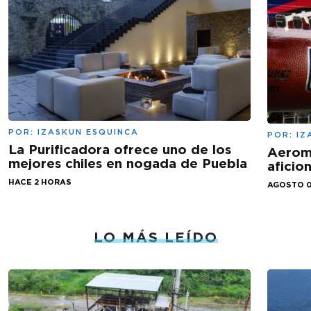
POR:
IZASKUN ESQUINCA
POR:
IZ
La Purificadora ofrece uno de los
Aeromé
mejores chiles en nogada de Puebla
aficio
HACE 2 HORAS
AGOSTO 0
LO MÁS LEÍDO