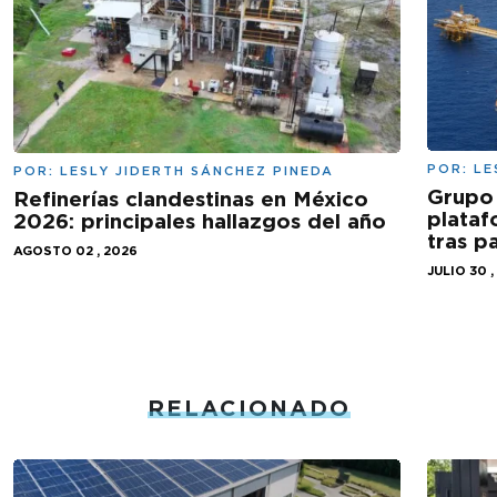
POR:
LE
POR:
LESLY JIDERTH SÁNCHEZ PINEDA
Grupo 
Refinerías clandestinas en México
plataf
2026: principales hallazgos del año
tras 
AGOSTO 02 , 2026
JULIO 30 ,
RELACIONADO