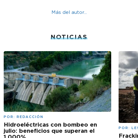
Más del autor...
NOTICIAS
POR:
REDACCIÓN
Hidroeléctricas con bombeo en
POR:
LE
julio: beneficios que superan el
Fracki
1.000%