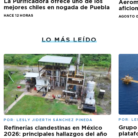
La Purificadora ofrece uno de los
Aeromé
mejores chiles en nogada de Puebla
aficio
HACE 12 HORAS
AGOSTO 0
LO MÁS LEÍDO
POR:
LE
POR:
LESLY JIDERTH SÁNCHEZ PINEDA
Grupo 
Refinerías clandestinas en México
plataf
2026: principales hallazgos del año