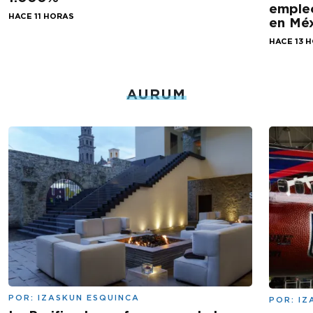
empleo
HACE 11 HORAS
en Mé
HACE 13 
AURUM
POR:
IZASKUN ESQUINCA
POR:
IZ