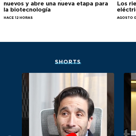
nuevos y abre una nueva etapa para
Los ri
la biotecnología
eléctr
HACE 12 HORAS
AGOSTO 0
SHORTS