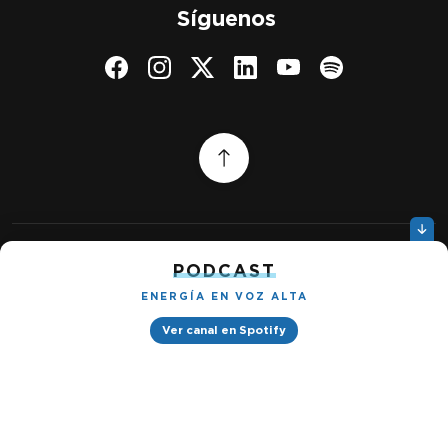
Síguenos
PODCAST
Quiénes somos
Gestionar cookies
ENERGÍA EN VOZ ALTA
Política de privacidad
Ver canal en Spotify
Petróleo & Energía © 2026
Design by
Ignacio Ramírez s/n, Tabacalera, Cuauhtémoc, 06030 Ciudad
de México, CDMX. Downtown® Reforma (Be Grand oficinas)