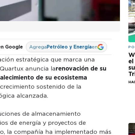
en Google
Agrega
Petróleo y Energía
en
PO
W
ción estratégica que marca una
el
su
 Quartux anuncia la
renovación de su
Tr
talecimiento de su ecosistema
HA
l crecimiento sostenido de la
ógica alcanzada.
oluciones de almacenamiento
ios de energía y proyectos de
co, la compañía ha implementado más