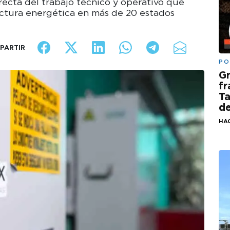
recta del trabajo técnico y operativo que
uctura energética en más de 20 estados
PARTIR
PO
G
fr
Ta
de
HA