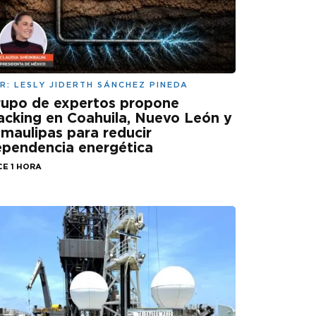
R:
LESLY JIDERTH SÁNCHEZ PINEDA
rupo de expertos propone
acking en Coahuila, Nuevo León y
maulipas para reducir
pendencia energética
CE 1 HORA