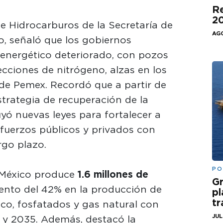
Re
20
de Hidrocarburos de la Secretaría de
AGO
o, señaló que los gobiernos
 energético deteriorado, con pozos
cciones de nitrógeno, alzas en los
 de Pemex. Recordó que a partir de
trategia de recuperación de la
uyó nuevas leyes para fortalecer a
fuerzos públicos y privados con
go plazo.
PO
 México produce
1.6 millones de
Gr
iento del 42% en la producción de
pl
t
co, fosfatados y gas natural con
JUL
 y 2035. Además, destacó la