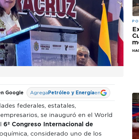
PO
Ex
Cu
mo
HA
en Google
Agrega
Petróleo y Energía
en
ades federales, estatales,
empresarios, se inauguró en el World
el
6º Congreso Internacional de
troquímica, considerado uno de los