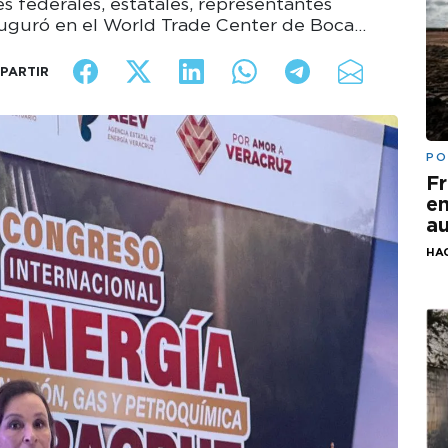
s federales, estatales, representantes
auguró en el World Trade Center de Boca…
PARTIR
PO
Fr
em
au
HA