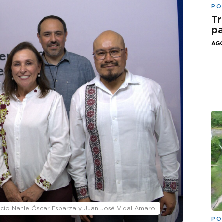
PO
Tr
pa
AGO
ocío Nahle Óscar Esparza y Juan José Vidal Amaro
PO