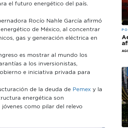
 el futuro energético del país.
obernadora Rocío Nahle García afirmó
energético de México, al concentrar
PO
Ae
icos, gas y generación eléctrica en
af
AGO
ongreso es mostrar al mundo los
rantías a los inversionistas,
bierno e iniciativa privada para
ucturación de la deuda de
Pemex
y la
tructura energética son
jóvenes como pilar del relevo