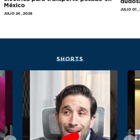
dudos
México
JULIO 01 ,
JULIO 24 , 2026
SHORTS