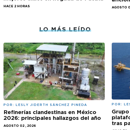
HACE 2 HORAS
AGOSTO 0
LO MÁS LEÍDO
POR:
LE
POR:
LESLY JIDERTH SÁNCHEZ PINEDA
Grupo 
Refinerías clandestinas en México
plataf
2026: principales hallazgos del año
tras 
AGOSTO 02 , 2026