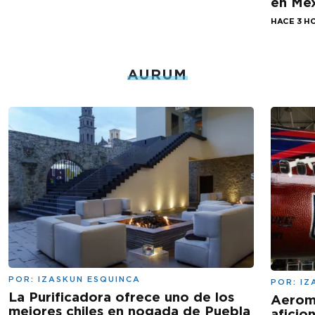
en Mé
HACE 3 H
AURUM
POR:
IZASKUN ESQUINCA
POR:
IZ
La Purificadora ofrece uno de los
Aeromé
mejores chiles en nogada de Puebla
aficio