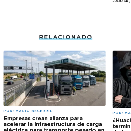
JULIO 30 ,
RELACIONADO
POR:
MARIO BECERRIL
POR:
MA
Empresas crean alianza para
¿Huac
acelerar la infraestructura de carga
termin
eléctrica para transporte pesado en