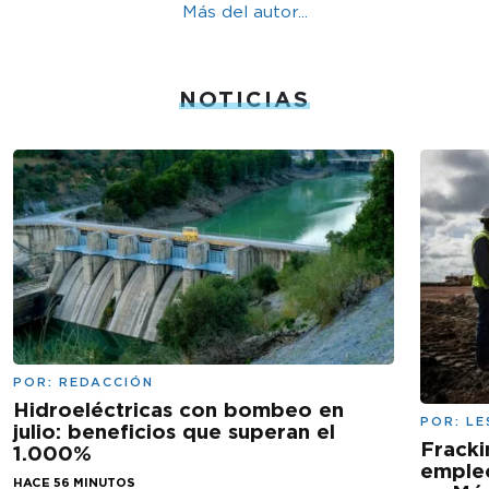
Más del autor...
NOTICIAS
POR:
REDACCIÓN
Hidroeléctricas con bombeo en
POR:
LE
julio: beneficios que superan el
Fracki
1.000%
empleo
HACE 56 MINUTOS