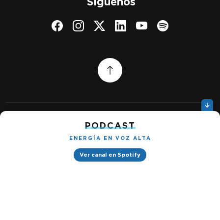
Síguenos
PODCAST
Quiénes somos
Gestionar cookies
ENERGÍA EN VOZ ALTA
Política de privacidad
Ver canal en Spotify
Petróleo & Energía © 2026
Design by
Ignacio Ramírez s/n, Tabacalera, Cuauhtémoc, 06030 Ciudad
de México, CDMX. Downtown® Reforma (Be Grand oficinas)