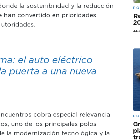
onde la sostenibilidad y la reducción
PO
 han convertido en prioridades
Re
20
autoridades.
AGO
ma: el auto eléctrico
a puerta a una nueva
 encuentros cobra especial relevancia
PO
s, uno de los principales polos
Gr
pl
e la modernización tecnológica y la
t