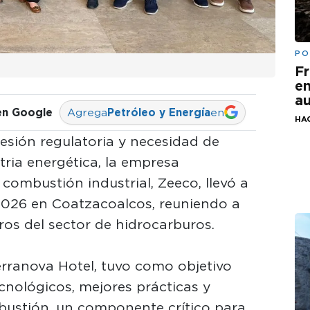
PO
Fr
em
au
en Google
Agrega
Petróleo y Energía
en
HA
esión regulatoria y necesidad de
stria energética, la empresa
combustión industrial, Zeeco, llevó a
2026 en Coatzacoalcos, reuniendo a
ros del sector de hidrocarburos.
Terranova Hotel, tuvo como objetivo
cnológicos, mejores prácticas y
bustión, un componente crítico para