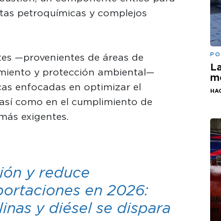
antas petroquímicas y complejos
PO
ntes —provenientes de áreas de
La
imiento y protección ambiental—
me
cas enfocadas en optimizar el
HA
así como en el cumplimiento de
más exigentes.
ión y reduce
ortaciones en 2026:
inas y diésel se dispara