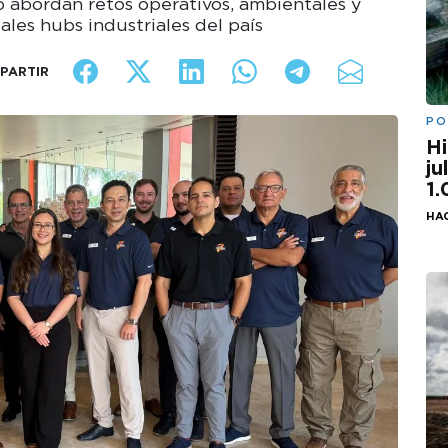
o abordan retos operativos, ambientales y
ales hubs industriales del país
PARTIR
PO
Hi
ju
1
HA