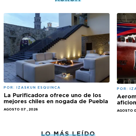
POR:
IZASKUN ESQUINCA
POR:
IZ
La Purificadora ofrece uno de los
Aeromé
mejores chiles en nogada de Puebla
aficio
AGOSTO 07 , 2026
AGOSTO 0
LO MÁS LEÍDO