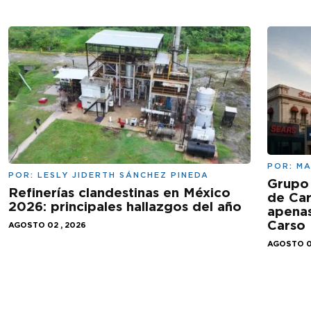
POR:
MA
POR:
LESLY JIDERTH SÁNCHEZ PINEDA
Grupo 
Refinerías clandestinas en México
de Car
2026: principales hallazgos del año
apenas
Carso
AGOSTO 02 , 2026
AGOSTO 0