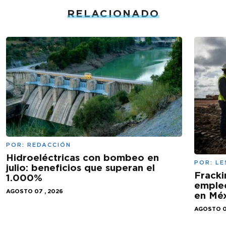
RELACIONADO
POR:
REDACCIÓN
Hidroeléctricas con bombeo en
POR:
LE
julio: beneficios que superan el
Fracki
1.000%
empleo
AGOSTO 07 , 2026
en Mé
AGOSTO 0