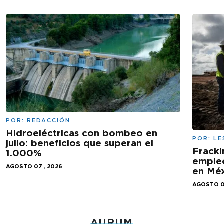
POR:
REDACCIÓN
Hidroeléctricas con bombeo en
POR:
LE
julio: beneficios que superan el
Fracki
1.000%
empleo
AGOSTO 07 , 2026
en Mé
AGOSTO 0
AURUM