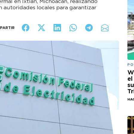
rmal en Ixtlán, Michoacán, realizando
n autoridades locales para garantizar
PARTIR
PO
W
el
su
Tr
HA