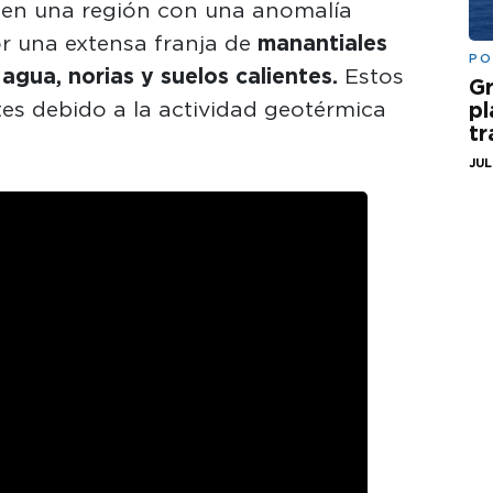
a en una región con una anomalía
or una extensa franja de
manantiales
PO
gua, norias y suelos calientes.
Estos
Gr
es debido a la actividad geotérmica
pl
t
JUL