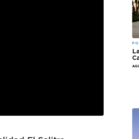
PO
La
Ca
AGO