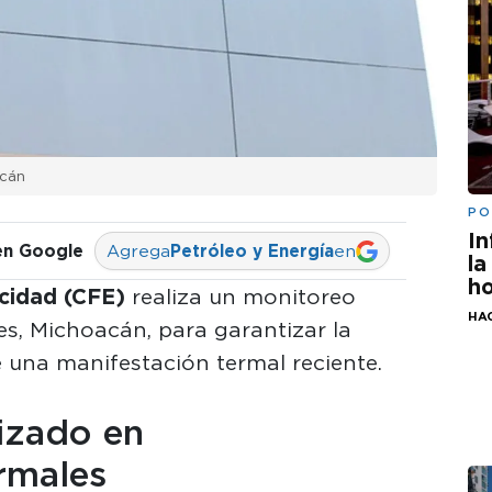
acán
PO
In
en Google
Agrega
Petróleo y Energía
en
la
ho
icidad (CFE)
realiza un monitoreo
HA
es, Michoacán, para garantizar la
 una manifestación termal reciente.
izado en
rmales