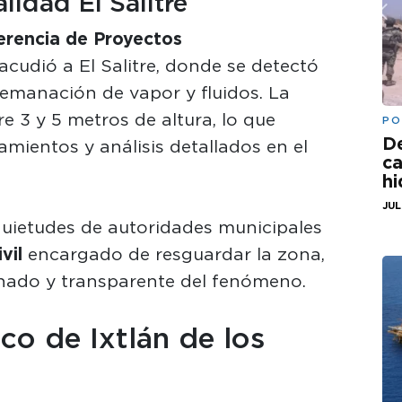
lidad El Salitre
erencia de Proyectos
acudió a El Salitre, donde se detectó
emanación de vapor y fluidos. La
 3 y 5 metros de altura, lo que
PO
De
amientos y análisis detallados en el
ca
hi
JUL
quietudes de autoridades municipales
vil
encargado de resguardar la zona,
ado y transparente del fenómeno.
o de Ixtlán de los