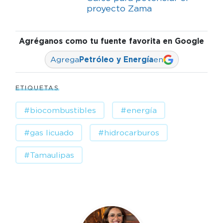
proyecto Zama
Agréganos como tu fuente favorita en Google
Agrega
Petróleo y Energía
en
ETIQUETAS
#biocombustibles
#energía
#gas licuado
#hidrocarburos
#Tamaulipas