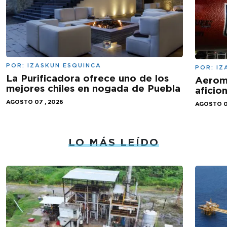
POR:
IZASKUN ESQUINCA
POR:
IZ
La Purificadora ofrece uno de los
Aeromé
mejores chiles en nogada de Puebla
aficio
AGOSTO 07 , 2026
AGOSTO 0
LO MÁS LEÍDO