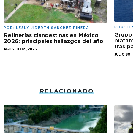
POR:
LE
POR:
LESLY JIDERTH SÁNCHEZ PINEDA
Grupo 
Refinerías clandestinas en México
plataf
2026: principales hallazgos del año
tras 
AGOSTO 02 , 2026
JULIO 30 ,
RELACIONADO