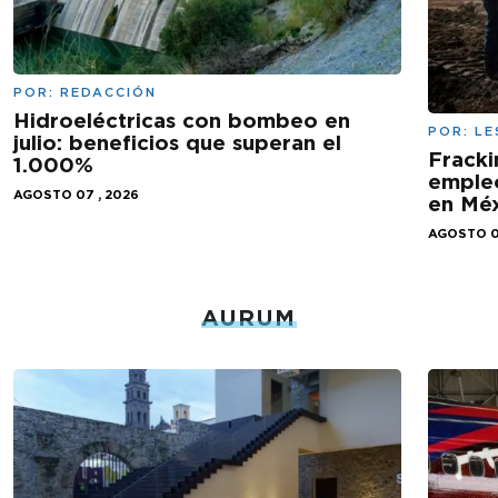
POR:
REDACCIÓN
Hidroeléctricas con bombeo en
POR:
LE
julio: beneficios que superan el
Fracki
1.000%
empleo
AGOSTO 07 , 2026
en Mé
AGOSTO 0
AURUM