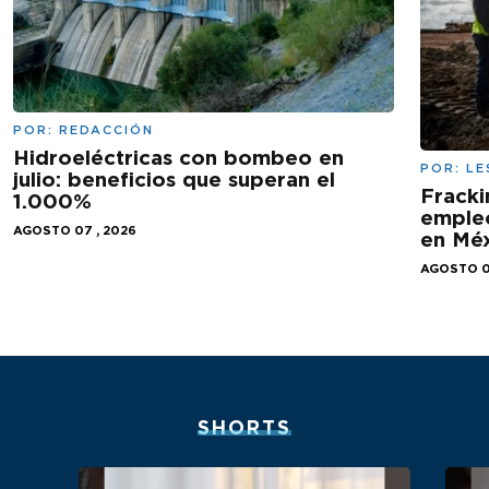
POR:
REDACCIÓN
Hidroeléctricas con bombeo en
POR:
LE
julio: beneficios que superan el
Fracki
1.000%
empleo
AGOSTO 07 , 2026
en Mé
AGOSTO 0
SHORTS