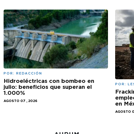
POR:
REDACCIÓN
Hidroeléctricas con bombeo en
POR:
LE
julio: beneficios que superan el
Fracki
1.000%
empleo
AGOSTO 07 , 2026
en Mé
AGOSTO 0