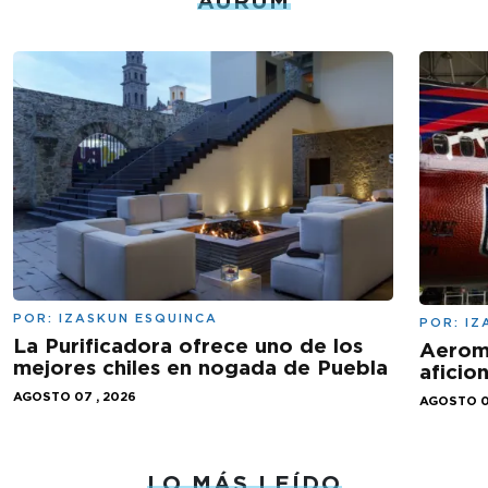
AURUM
POR:
IZASKUN ESQUINCA
POR:
IZ
La Purificadora ofrece uno de los
Aeromé
mejores chiles en nogada de Puebla
aficio
AGOSTO 07 , 2026
AGOSTO 0
LO MÁS LEÍDO