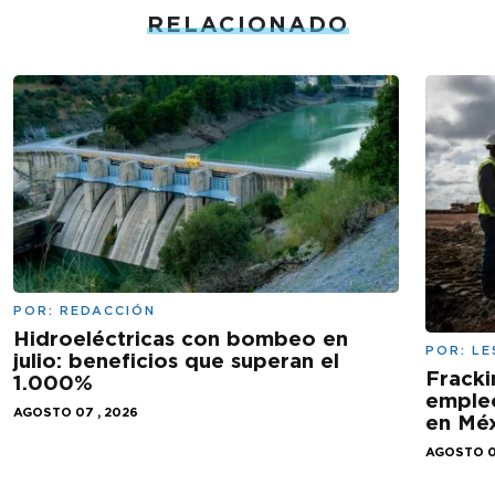
RELACIONADO
POR:
REDACCIÓN
Hidroeléctricas con bombeo en
POR:
LE
julio: beneficios que superan el
Fracki
1.000%
empleo
AGOSTO 07 , 2026
en Mé
AGOSTO 0