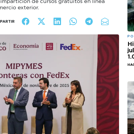
impartición de cursos gratuitos en línea
ercio exterior.
PARTIR
PO
Hi
ju
1
HAC