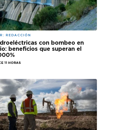
R:
REDACCIÓN
droeléctricas con bombeo en
lio: beneficios que superan el
.000%
E 11 HORAS