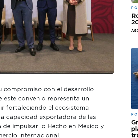
PO
Re
20
AGO
su compromiso con el desarrollo
e este convenio representa un
ir fortaleciendo el ecosistema
PO
la capacidad exportadora de las
Gr
n de impulsar lo Hecho en México y
pl
ercio internacional.
t