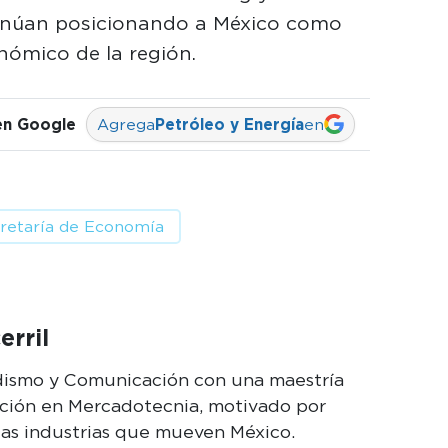
inúan posicionando a México como
onómico de la región.
en Google
Agrega
Petróleo y Energía
en
retaría de Economía
erril
odismo y Comunicación con una maestría
cción en Mercadotecnia, motivado por
las industrias que mueven México.