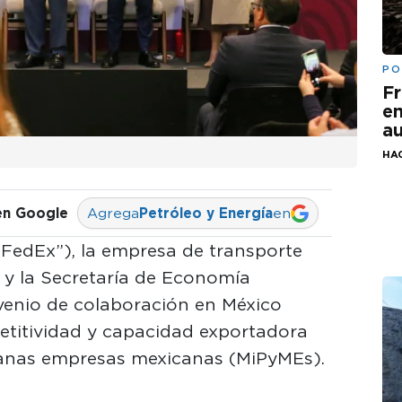
PO
Fr
em
au
HA
en Google
Agrega
Petróleo y Energía
en
“FedEx”), la empresa de transporte
y la Secretaría de Economía
venio de colaboración en México
petitividad y capacidad exportadora
ianas empresas mexicanas (MiPyMEs).