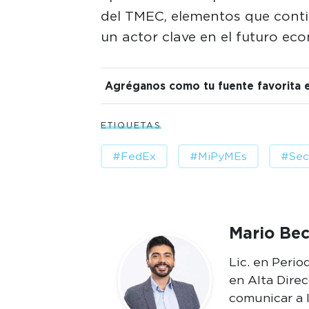
del TMEC, elementos que cont
un actor clave en el futuro ec
Agréganos como tu fuente favorita 
ETIQUETAS
#FedEx
#MiPyMEs
#Sec
Mario Bec
Lic. en Peri
en Alta Dire
comunicar a 