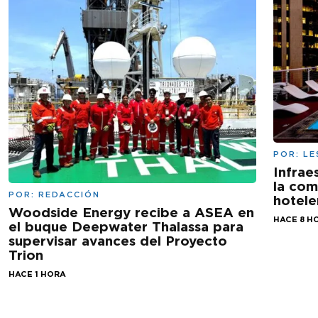
POR:
LE
Infrae
la com
POR:
REDACCIÓN
hotele
Woodside Energy recibe a ASEA en
HACE 8 H
el buque Deepwater Thalassa para
supervisar avances del Proyecto
Trion
HACE 1 HORA