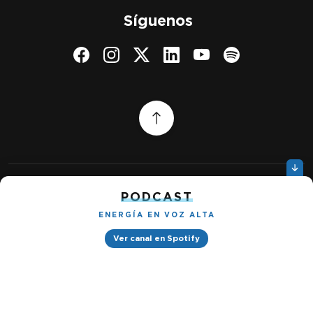
Síguenos
PODCAST
Quiénes somos
Gestionar cookies
Política de privacidad
ENERGÍA EN VOZ ALTA
Ver canal en Spotify
Petróleo & Energía © 2026
Design by
Ignacio Ramírez s/n, Tabacalera, Cuauhtémoc, 06030 Ciudad