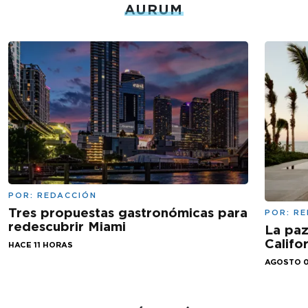
AURUM
POR:
REDACCIÓN
Tres propuestas gastronómicas para
POR:
RE
redescubrir Miami
La paz
Califo
HACE 11 HORAS
AGOSTO 0