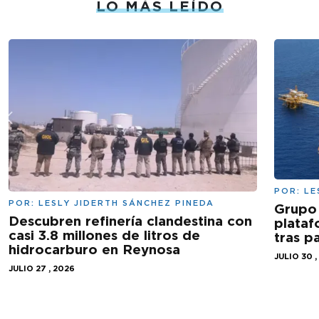
LO MÁS LEÍDO
POR:
LE
POR:
LESLY JIDERTH SÁNCHEZ PINEDA
Grupo 
Descubren refinería clandestina con
plataf
casi 3.8 millones de litros de
tras 
hidrocarburo en Reynosa
JULIO 30 ,
JULIO 27 , 2026