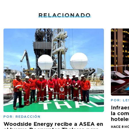
RELACIONADO
POR:
LE
Infrae
la com
POR:
REDACCIÓN
hotele
Woodside Energy recibe a ASEA en
HACE 8 H