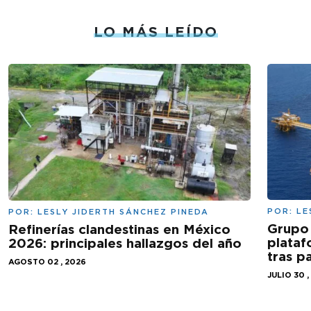
LO MÁS LEÍDO
POR:
LE
POR:
LESLY JIDERTH SÁNCHEZ PINEDA
Grupo 
Refinerías clandestinas en México
plataf
2026: principales hallazgos del año
tras 
AGOSTO 02 , 2026
JULIO 30 ,