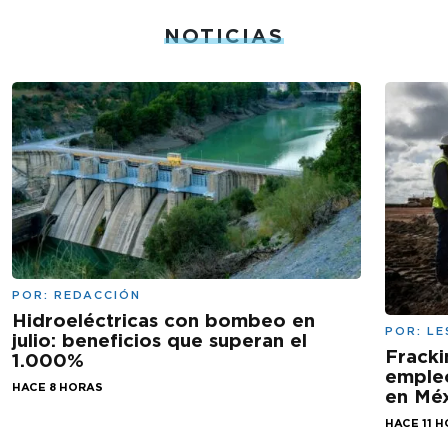
NOTICIAS
POR:
REDACCIÓN
Hidroeléctricas con bombeo en
POR:
LE
julio: beneficios que superan el
Fracki
1.000%
empleo
HACE 8 HORAS
en Mé
HACE 11 