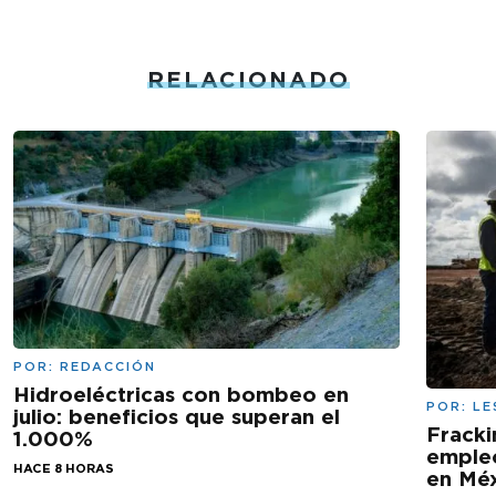
RELACIONADO
POR:
REDACCIÓN
Hidroeléctricas con bombeo en
POR:
LE
julio: beneficios que superan el
Fracki
1.000%
empleo
HACE 8 HORAS
en Mé