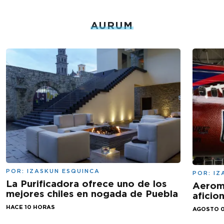
AURUM
POR:
IZASKUN ESQUINCA
POR:
IZ
La Purificadora ofrece uno de los
Aeromé
mejores chiles en nogada de Puebla
aficio
HACE 10 HORAS
AGOSTO 0