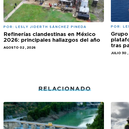
POR:
LE
POR:
LESLY JIDERTH SÁNCHEZ PINEDA
Grupo 
Refinerías clandestinas en México
plataf
2026: principales hallazgos del año
tras 
AGOSTO 02 , 2026
JULIO 30 ,
RELACIONADO