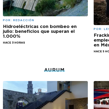
POR:
REDACCIÓN
Hidroeléctricas con bombeo en
POR:
LE
julio: beneficios que superan el
Fracki
1.000%
empleo
HACE 3 HORAS
en Mé
HACE 5 H
AURUM