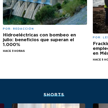
POR:
REDACCIÓN
Hidroeléctricas con bombeo en
POR:
LE
julio: beneficios que superan el
Fracki
1.000%
empleo
HACE 3 HORAS
en Mé
HACE 5 H
SHORTS