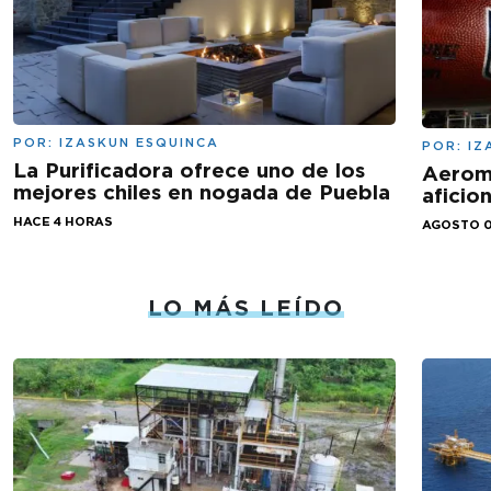
POR:
IZASKUN ESQUINCA
POR:
IZ
La Purificadora ofrece uno de los
Aeromé
mejores chiles en nogada de Puebla
aficio
HACE 4 HORAS
AGOSTO 0
LO MÁS LEÍDO