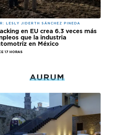
R:
LESLY JIDERTH SÁNCHEZ PINEDA
acking en EU crea 6.3 veces más
pleos que la industria
tomotriz en México
CE 17 HORAS
AURUM