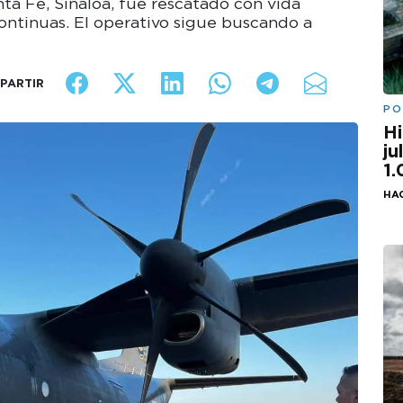
ta Fe, Sinaloa, fue rescatado con vida
ontinuas. El operativo sigue buscando a
PARTIR
PO
Hi
ju
1
HA