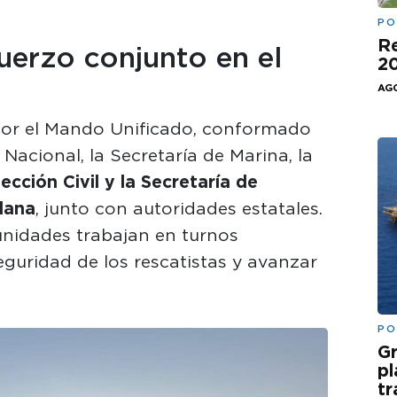
PO
Re
uerzo conjunto en el
20
AGO
por el Mando Unificado, conformado
 Nacional, la Secretaría de Marina, la
cción Civil y la Secretaría de
dana
, junto con autoridades estatales.
nidades trabajan en turnos
eguridad de los rescatistas y avanzar
PO
Gr
pl
t