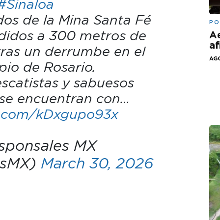
#Sinaloa
os de la Mina Santa Fé
PO
idos a 300 metros de
Ae
af
tras un derrumbe en el
AGO
pio de Rosario.
escatistas y sabuesos
se encuentran con…
er.com/kDxgupo93x
sponsales MX
lsMX)
March 30, 2026