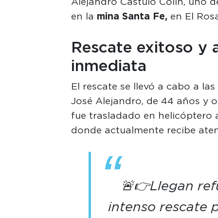
Alejandro Cástulo Colín, uno d
en la
mina
Santa Fe,
en El Rosa
Rescate exitoso y 
inmediata
El rescate se llevó a cabo a la
José Alejandro, de 44 años y 
fue trasladado en helicóptero 
donde actualmente recibe atenc
🚨👉Llegan ref
intenso rescate 