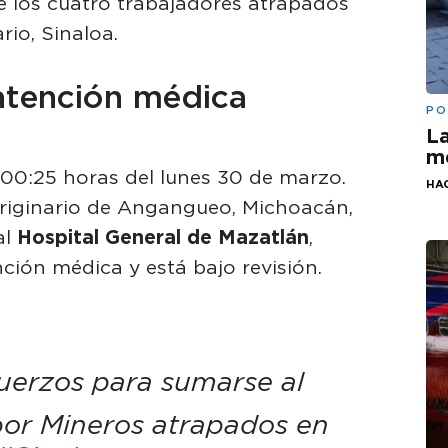
e los cuatro trabajadores atrapados
rio, Sinaloa.
atención médica
PO
La
me
s 00:25 horas del lunes 30 de marzo.
HA
originario de Angangueo, Michoacán,
al
Hospital General de Mazatlán
,
ión médica y está bajo revisión.
uerzos para sumarse al
por Mineros atrapados en