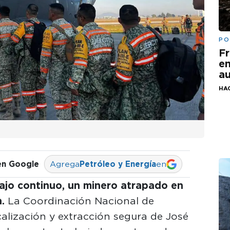
PO
Fr
em
au
HA
en Google
Agrega
Petróleo y Energía
en
ajo continuo, un minero atrapado en
.
La Coordinación Nacional de
calización y extracción segura de José