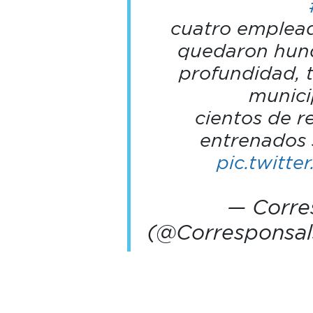
cuatro emplead
quedaron hund
profundidad, 
munici
cientos de r
entrenados 
pic.twitt
— Corre
(@Corresponsa