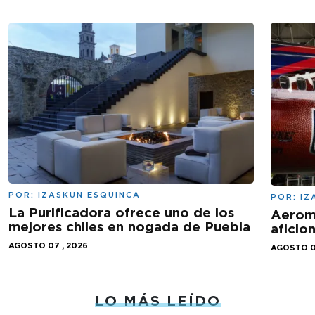
POR:
IZASKUN ESQUINCA
POR:
IZ
La Purificadora ofrece uno de los
Aeromé
mejores chiles en nogada de Puebla
aficio
AGOSTO 07 , 2026
AGOSTO 0
LO MÁS LEÍDO