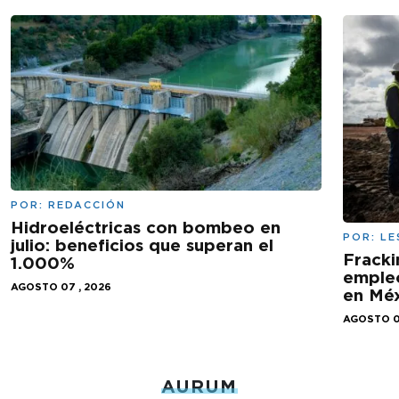
POR:
REDACCIÓN
Hidroeléctricas con bombeo en
POR:
LE
julio: beneficios que superan el
Fracki
1.000%
empleo
AGOSTO 07 , 2026
en Mé
AGOSTO 0
AURUM