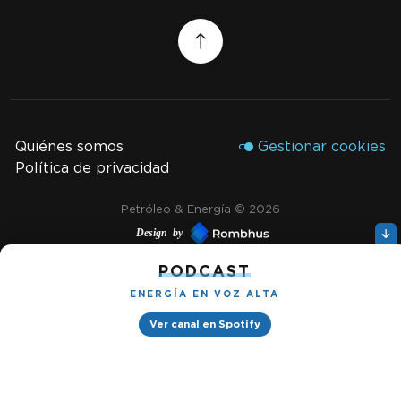
Quiénes somos
Gestionar cookies
Política de privacidad
Petróleo & Energía © 2026
Design by
PODCAST
Ignacio Ramírez s/n, Tabacalera, Cuauhtémoc, 06030 Ciudad
ENERGÍA EN VOZ ALTA
de México, CDMX. Downtown® Reforma (Be Grand oficinas)
Ver canal en Spotify