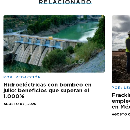
RELACIONADO
POR:
REDACCIÓN
Hidroeléctricas con bombeo en
POR:
LE
julio: beneficios que superan el
Fracki
1.000%
empleo
AGOSTO 07 , 2026
en Mé
AGOSTO 0