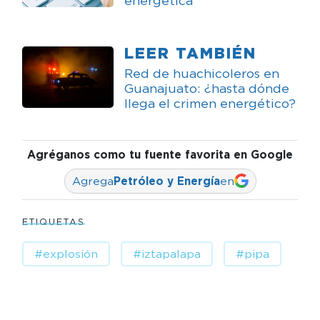
energética
LEER TAMBIÉN
Red de huachicoleros en
Guanajuato: ¿hasta dónde
llega el crimen energético?
Agréganos como tu fuente favorita en Google
Agrega
Petróleo y Energía
en
ETIQUETAS
#explosión
#iztapalapa
#pipa