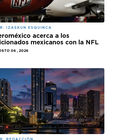
R:
IZASKUN ESQUINCA
roméxico acerca a los
icionados mexicanos con la NFL
STO 06 , 2026
R:
REDACCIÓN