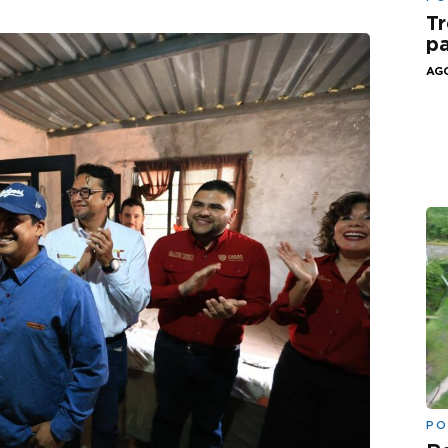
Tr
pa
AGO
PO