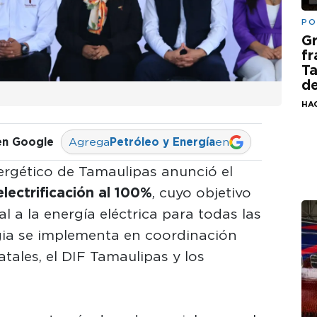
PO
G
fr
Ta
de
HA
en Google
Agrega
Petróleo y Energía
en
ergético de Tamaulipas anunció el
lectrificación al 100%
, cuyo objetivo
al a la energía eléctrica para todas las
egia se implementa en coordinación
tales, el DIF Tamaulipas y los