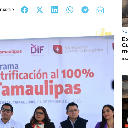
PARTIR
PO
Ex
Cu
mo
HA