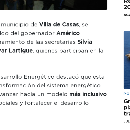
Re
20
AGO
l municipio de
Villa de Casas
, se
aldo del gobernador
Américo
ñamiento de las secretarias
Silvia
var Lartigue
, quienes participan en la
esarrollo Energético destacó que esta
ransformación del sistema energético
 avanzar hacia un modelo
más inclusivo
PO
Gr
ociales y fortalecer el desarrollo
pl
t
JUL