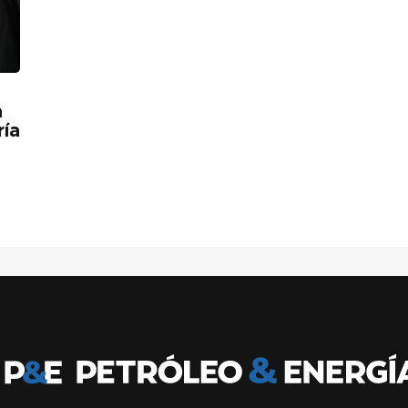
a
ría