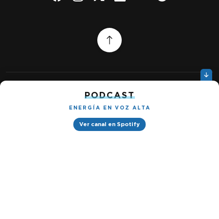
PODCAST
Quiénes somos
Gestionar cookies
ENERGÍA EN VOZ ALTA
Política de privacidad
Ver canal en Spotify
Petróleo & Energía © 2026
Design by
Ignacio Ramírez s/n, Tabacalera, Cuauhtémoc, 06030 Ciudad
de México, CDMX. Downtown® Reforma (Be Grand oficinas)