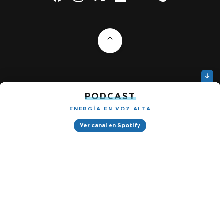
PODCAST
Quiénes somos
Gestionar cookies
Política de privacidad
ENERGÍA EN VOZ ALTA
Ver canal en Spotify
Petróleo & Energía © 2026
Design by
Ignacio Ramírez s/n, Tabacalera, Cuauhtémoc, 06030 Ciudad
de México, CDMX. Downtown® Reforma (Be Grand oficinas)