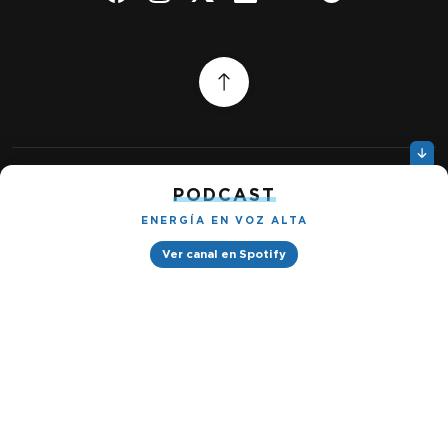
PODCAST
Quiénes somos
Gestionar cookies
ENERGÍA EN VOZ ALTA
Política de privacidad
Ver canal en Spotify
Petróleo & Energía © 2026
Design by
Ignacio Ramírez s/n, Tabacalera, Cuauhtémoc, 06030 Ciudad
de México, CDMX. Downtown® Reforma (Be Grand oficinas)