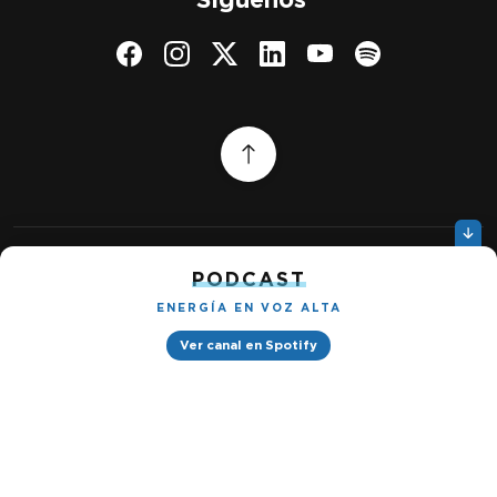
PODCAST
Quiénes somos
Gestionar cookies
ENERGÍA EN VOZ ALTA
Política de privacidad
Ver canal en Spotify
Petróleo & Energía © 2026
Design by
Ignacio Ramírez s/n, Tabacalera, Cuauhtémoc, 06030 Ciudad
de México, CDMX. Downtown® Reforma (Be Grand oficinas)