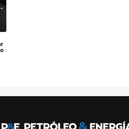
ar
lo