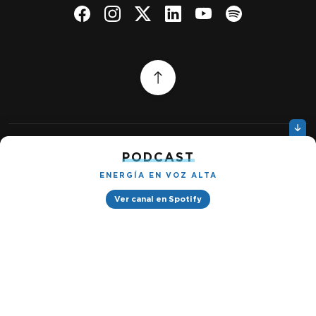
PODCAST
Quiénes somos
Gestionar cookies
ENERGÍA EN VOZ ALTA
Política de privacidad
Ver canal en Spotify
Petróleo & Energía © 2026
Design by
Ignacio Ramírez s/n, Tabacalera, Cuauhtémoc, 06030 Ciudad
de México, CDMX. Downtown® Reforma (Be Grand oficinas)