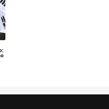
o:
no