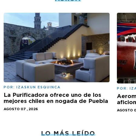
POR:
IZASKUN ESQUINCA
POR:
IZ
La Purificadora ofrece uno de los
Aeromé
mejores chiles en nogada de Puebla
aficio
AGOSTO 07 , 2026
AGOSTO 0
LO MÁS LEÍDO