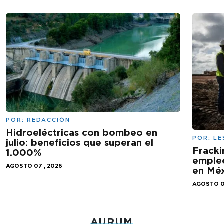
POR:
REDACCIÓN
Hidroeléctricas con bombeo en
POR:
LE
julio: beneficios que superan el
Fracki
1.000%
empleo
AGOSTO 07 , 2026
en Mé
AGOSTO 0
AURUM