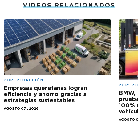
VIDEOS RELACIONADOS
POR:
REDACCIÓN
POR:
RE
Empresas queretanas logran
BMW, 
eficiencia y ahorro gracias a
prueba
estrategias sustentables
100% r
AGOSTO 07 , 2026
vehícu
AGOSTO 0