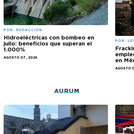
POR:
REDACCIÓN
Hidroeléctricas con bombeo en
POR:
LE
julio: beneficios que superan el
Fracki
1.000%
empleo
AGOSTO 07 , 2026
en Mé
AGOSTO 0
AURUM