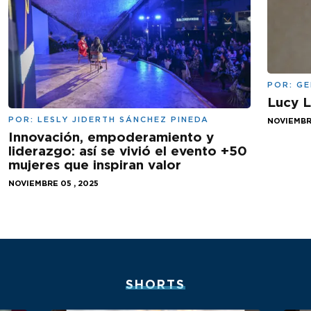
POR:
GE
Lucy L
POR:
LESLY JIDERTH SÁNCHEZ PINEDA
NOVIEMBRE
Innovación, empoderamiento y
liderazgo: así se vivió el evento +50
mujeres que inspiran valor
NOVIEMBRE 05 , 2025
SHORTS