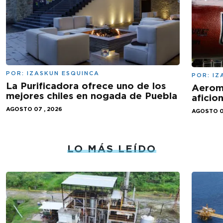
POR:
IZASKUN ESQUINCA
POR:
IZ
La Purificadora ofrece uno de los
Aeromé
mejores chiles en nogada de Puebla
aficio
AGOSTO 07 , 2026
AGOSTO 0
LO MÁS LEÍDO