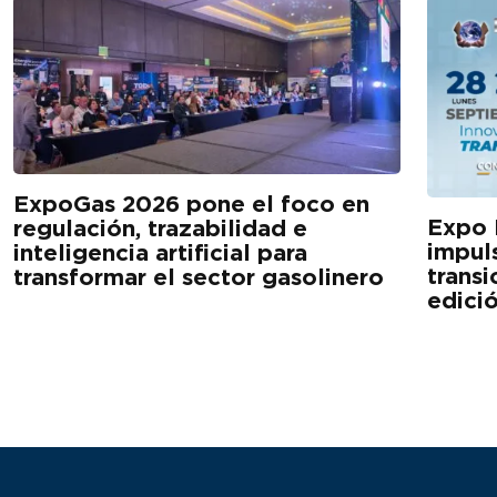
ExpoGas 2026 pone el foco en
Expo 
regulación, trazabilidad e
impuls
inteligencia artificial para
transi
transformar el sector gasolinero
edici