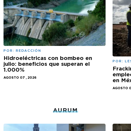
POR:
REDACCIÓN
Hidroeléctricas con bombeo en
POR:
LE
julio: beneficios que superan el
Fracki
1.000%
empleo
AGOSTO 07 , 2026
en Mé
AGOSTO 0
AURUM