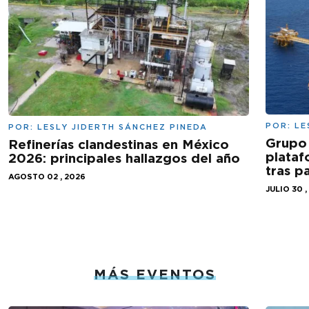
POR:
LE
POR:
LESLY JIDERTH SÁNCHEZ PINEDA
Grupo 
Refinerías clandestinas en México
plataf
2026: principales hallazgos del año
tras 
AGOSTO 02 , 2026
JULIO 30 ,
MÁS EVENTOS