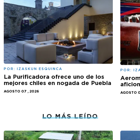
POR:
IZASKUN ESQUINCA
POR:
IZ
La Purificadora ofrece uno de los
Aeromé
mejores chiles en nogada de Puebla
aficio
AGOSTO 07 , 2026
AGOSTO 0
LO MÁS LEÍDO